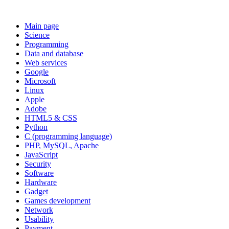
Main page
Science
Programming
Data and database
Web services
Google
Microsoft
Linux
Apple
Adobe
HTML5 & CSS
Python
C (programming language)
PHP, MySQL, Apache
JavaScript
Security
Software
Hardware
Gadget
Games development
Network
Usability
Payment