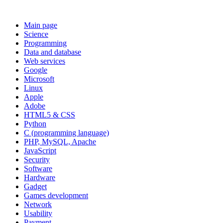
Main page
Science
Programming
Data and database
Web services
Google
Microsoft
Linux
Apple
Adobe
HTML5 & CSS
Python
C (programming language)
PHP, MySQL, Apache
JavaScript
Security
Software
Hardware
Gadget
Games development
Network
Usability
Payment