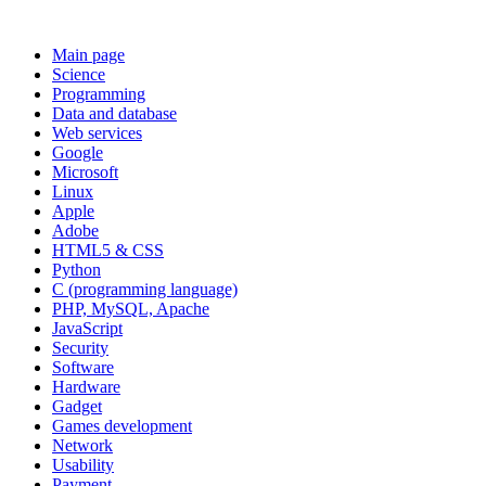
Main page
Science
Programming
Data and database
Web services
Google
Microsoft
Linux
Apple
Adobe
HTML5 & CSS
Python
C (programming language)
PHP, MySQL, Apache
JavaScript
Security
Software
Hardware
Gadget
Games development
Network
Usability
Payment